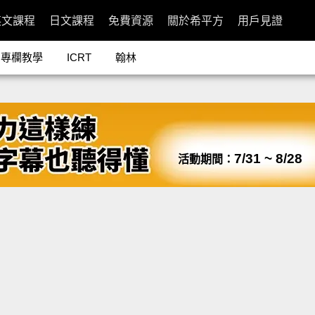
英文課程
日文課程
免費資源
關於希平方
用戶見證
專欄教學
ICRT
翰林
7/31 ~ 8/28
活動期間：