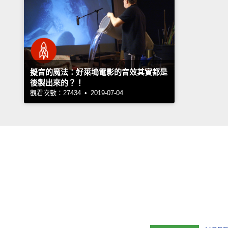
擬音的魔法：好萊塢電影的音效其實都是
後製出來的？！
觀看次數：27434 • 2019-07-04