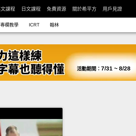
英文課程
日文課程
免費資源
關於希平方
用戶見證
專欄教學
ICRT
翰林
7/31 ~ 8/28
活動期間：