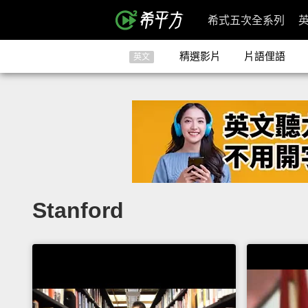
希式五次全系列
精選影片
片語俚語
英文
Stanford