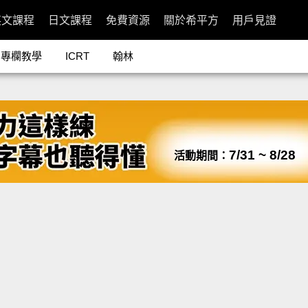
英文課程
日文課程
免費資源
關於希平方
用戶見證
專欄教學
ICRT
翰林
7/31 ~ 8/28
活動期間：