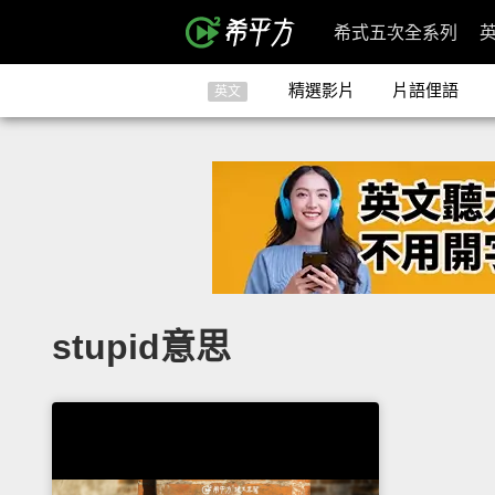
希式五次全系列
精選影片
片語俚語
英文
stupid意思