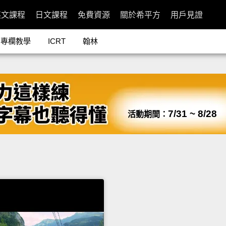
英文課程
日文課程
免費資源
關於希平方
用戶見證
專欄教學
ICRT
翰林
7/31 ~ 8/28
活動期間：