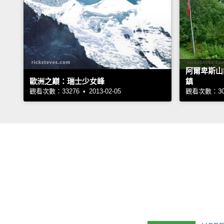
阿爾卑斯山的
歐洲之巔：瑞士少女峰
鎮
觀看次數：33276 • 2013-02-05
觀看次數：3044