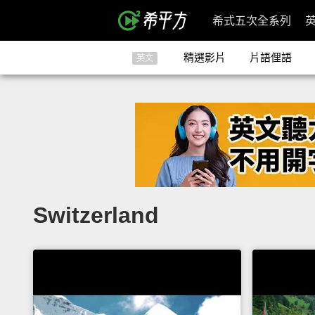
希式五次全系列
精選影片
片語俚語
英文
Switzerland