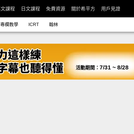
英文課程
日文課程
免費資源
關於希平方
用戶見證
專欄教學
ICRT
翰林
7/31 ~ 8/28
活動期間：