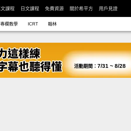
英文課程
日文課程
免費資源
關於希平方
用戶見證
專欄教學
ICRT
翰林
7/31 ~ 8/28
活動期間：