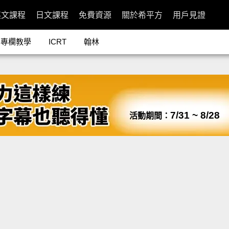
英文課程
日文課程
免費資源
關於希平方
用戶見證
專欄教學
ICRT
翰林
7/31 ~ 8/28
活動期間：