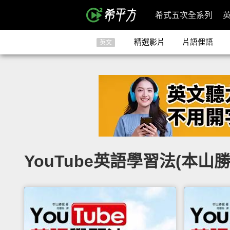
希式五次全系列
精選影片
片語俚語
英文
YouTube英語學習法(本山勝