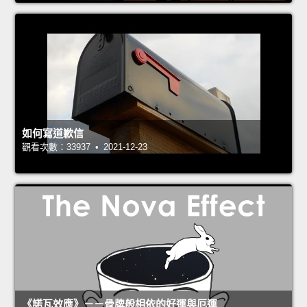
如何寫道歉信
觀看次數：33937 • 2021-12-23
《諾瓦效應》－－骨牌般相依的好運與厄運