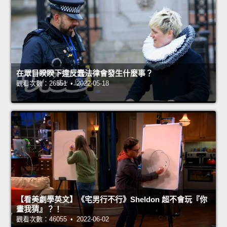
在眾目睽睽下違反蠢法律會發生什麼事？
觀看次數：26551 • 2022-05-18
【看美劇學英文】《宅男行不行》Sheldon 超不會玩『你
畫我猜』？！
觀看次數：46055 • 2022-06-02