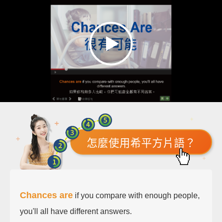
怎麼使用希平方片語？
Chances are
if you compare with enough people,
you'll all have different answers.