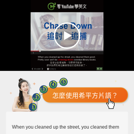
怎麼使用希平方片語？
When you cleaned up the street, you cleaned them