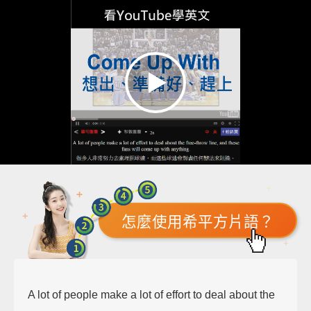
怎麼使用希平方片語？
A lot of people make a lot of effort to deal about the