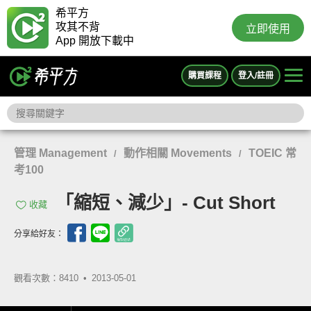
希平方
攻其不背
立即使用
App 開放下載中
購買課程
登入/註冊
管理 Management
動作相關 Movements
TOEIC 常
/
/
考100
「縮短、減少」- Cut Short
收藏
分享給好友：
觀看次數：8410 •
2013-05-01