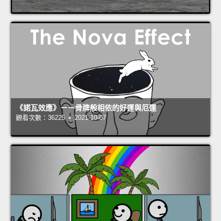
《諾瓦效應》－－骨牌般相依的好運與厄運
觀看次數：36225 • 2021-10-07