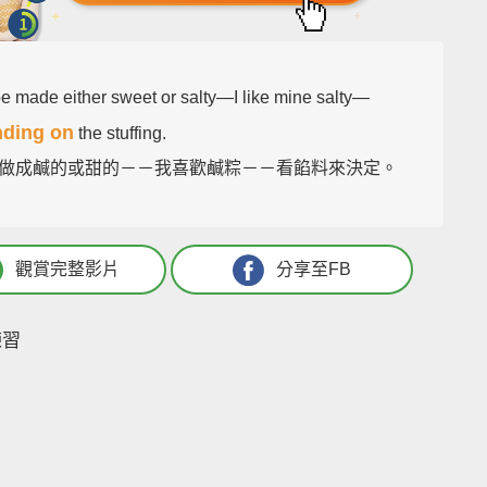
 be made either sweet or salty—I like mine salty—
ding on
the stuffing.
做成鹹的或甜的－－我喜歡鹹粽－－看餡料來決定。
觀賞完整影片
分享至FB
練習