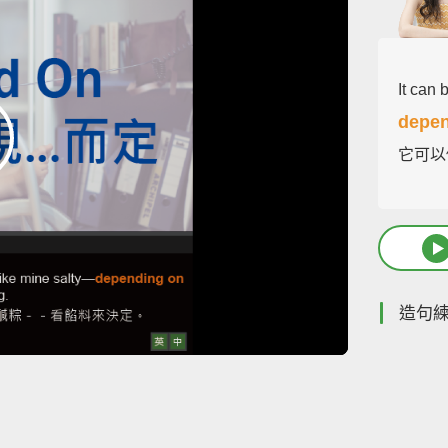
It can
depen
它可以
造句