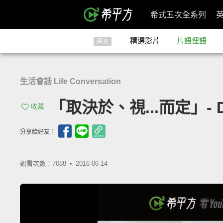
希式五次全系列
精選影片
片語俚語
英文
生活會話 Life Conversation
「取決於、視...而定」- D
收藏
分享給好友：
觀看次數：7088 •
2016-06-14