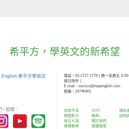
希平方
，
學英文的新希望
電話：02-2727-1778
( 週一至週五 9:00-
 English 希平方學英文
假日除外 )
E-mail：service@hopenglish.com
統編：24746401
 / 追蹤：
攻其不背
ICRT
隱私
精選影片
翰林
說明
每日片語
關於我們
專欄教學
媒體報導