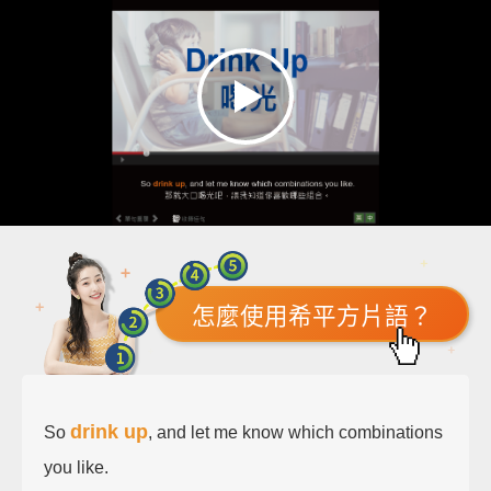
怎麼使用希平方片語？
drink up
So
, and let me know which combinations
you like.