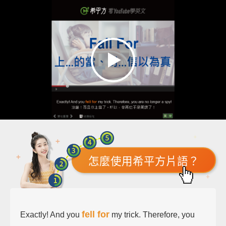
怎麼使用希平方片語？
fell for
Exactly! And you
my trick. Therefore, you