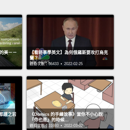
活的美－－
【看時事學英文】為何俄羅斯要攻打烏克
蘭？
觀看次數：36433 • 2022-02-25
都趨之若
《Domics 的手繪故事》當你不小心說
『你也是』的時候…
觀看次數：31693 • 2022-03-02