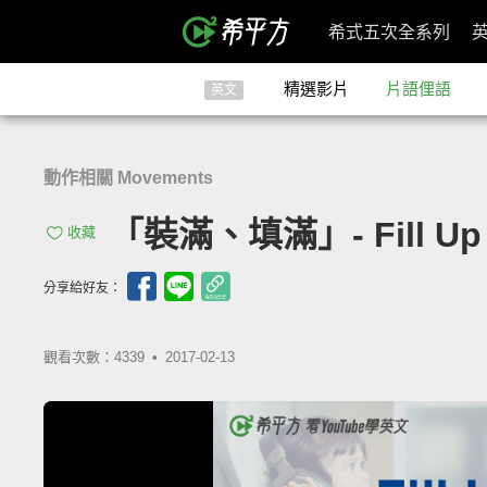
希式五次全系列
精選影片
片語俚語
英文
動作相關 Movements
「裝滿、填滿」- Fill Up
收藏
分享給好友：
觀看次數：4339 •
2017-02-13