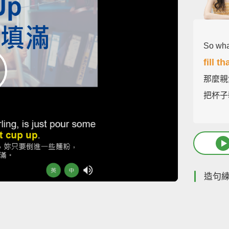
So what
fill t
那麼親
把杯子
造句