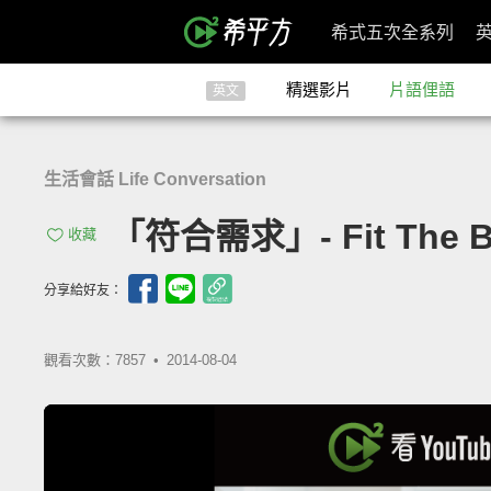
希式五次全系列
精選影片
片語俚語
英文
生活會話 Life Conversation
「符合需求」- Fit The Bi
收藏
分享給好友：
觀看次數：7857 •
2014-08-04