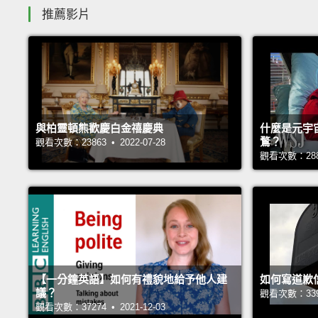
推薦影片
與柏靈頓熊歡慶白金禧慶典
什麼是元宇
鶩？
觀看次數：23863 • 2022-07-28
觀看次數：28819
【一分鐘英語】如何有禮貌地給予他人建
如何寫道歉
議？
觀看次數：33952
觀看次數：37274 • 2021-12-03