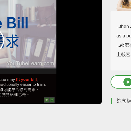
...the
as a pu
...
上較容
造句