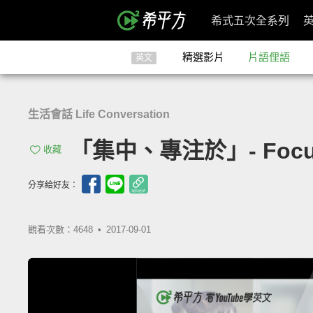
希式五次全系列
精選影片
片語俚語
英文
生活會話 Life Conversation
「集中、專注於」- Focu
收藏
分享給好友：
觀看次數：4648 •
2017-09-01