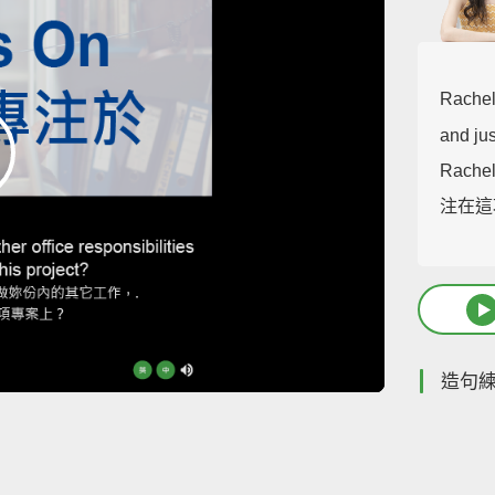
Rachel,
and ju
Rac
注在這
造句