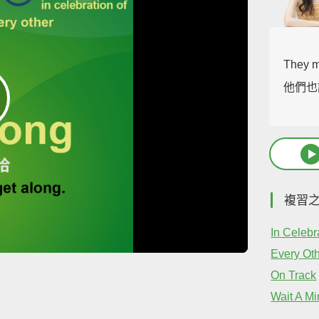
They 
他們也
複習
In Celebr
Every Ot
On Track
Wait A Mi