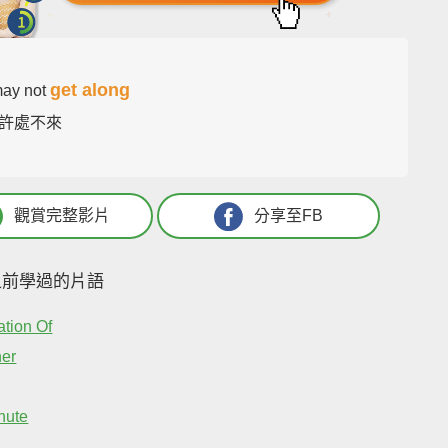
get along
may not
許處不來
觀賞完整影片
分享至FB
之前學過的片語
ation Of
her
nute