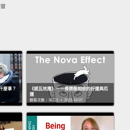
練習
什麼事？
《諾瓦效應》－－骨牌般相依的好運與厄
運
觀看次數：36221 • 2021-10-07