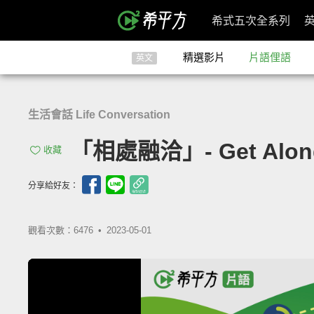
希式五次全系列
精選影片
片語俚語
英文
生活會話 Life Conversation
「相處融洽」- Get Alon
收藏
分享給好友：
觀看次數：6476 •
2023-05-01