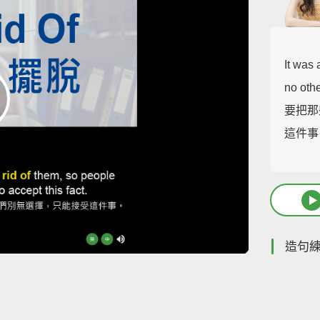
It was
no othe
要把那
這件事
造句