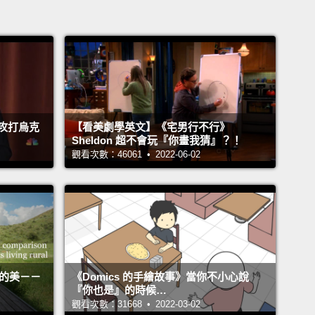
攻打烏克
【看美劇學英文】《宅男行不行》
Sheldon 超不會玩『你畫我猜』？！
觀看次數：46061 • 2022-06-02
活的美－－
《Domics 的手繪故事》當你不小心說
『你也是』的時候…
觀看次數：31668 • 2022-03-02