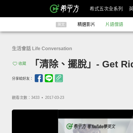
希式五次全系列
精選影片
片語俚語
英文
生活會話 Life Conversation
「清除、擺脫」- Get Rid
收藏
分享給好友：
觀看次數：3433 •
2017-03-23