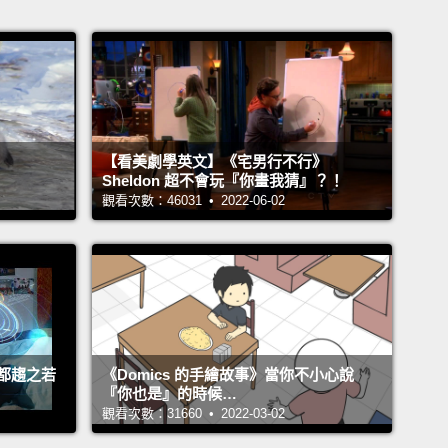
【看美劇學英文】《宅男行不行》
Sheldon 超不會玩『你畫我猜』？！
觀看次數：46031 • 2022-06-02
都趨之若
《Domics 的手繪故事》當你不小心說
『你也是』的時候…
觀看次數：31660 • 2022-03-02