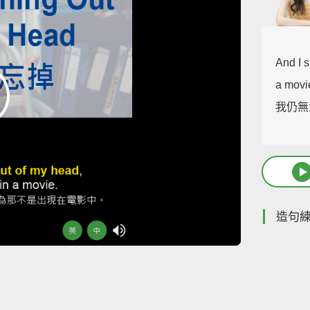
And I s
a movi
我仍無
造句