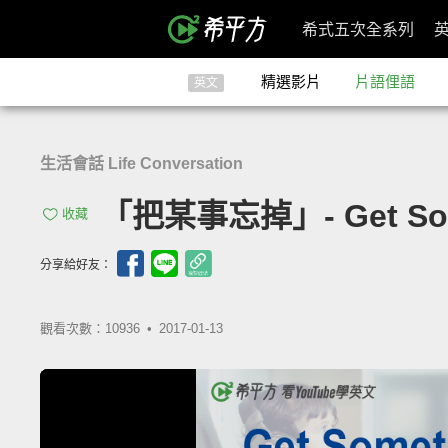
希式五次全系列
精選影片
片語俚語
英文
生活會話 Life Conversation
「把某事忘掉」- Get Somet
收藏
分享給好友：
觀看次數：10936 •
2017-01-13