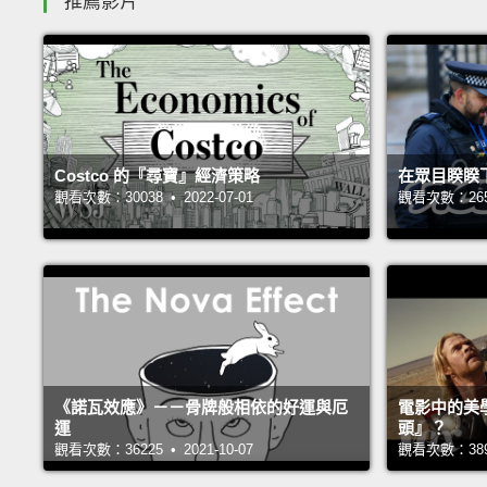
推薦影片
Costco 的『尋寶』經濟策略
在眾目睽睽
觀看次數：30038 • 2022-07-01
觀看次數：26543
《諾瓦效應》－－骨牌般相依的好運與厄
電影中的美
運
頭』？
觀看次數：36225 • 2021-10-07
觀看次數：38953