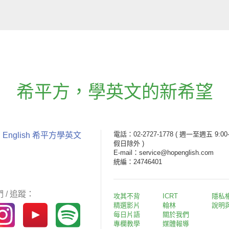
希平方
，
學英文的新希望
電話：02-2727-1778
( 週一至週五 9:00-
 English 希平方學英文
假日除外 )
E-mail：service@hopenglish.com
統編：24746401
 / 追蹤：
攻其不背
ICRT
隱私
精選影片
翰林
說明
每日片語
關於我們
專欄教學
媒體報導