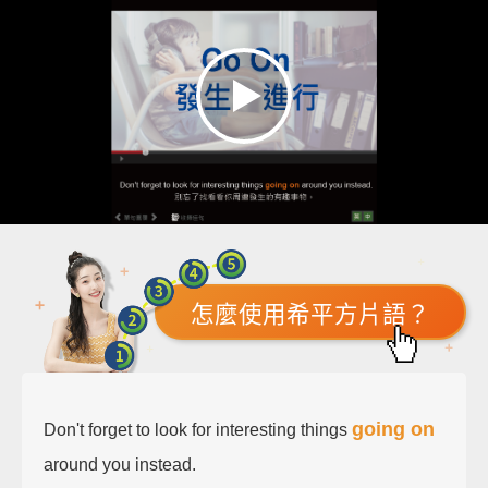
怎麼使用希平方片語？
going on
Don't forget to look for interesting things
around you instead.