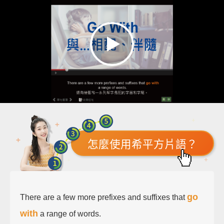
怎麼使用希平方片語？
go
There are a few more prefixes and suffixes that
with
a range of words.