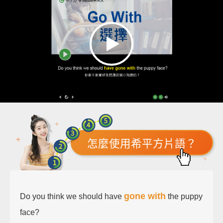
怎麼使用希平方片語？
gone with
Do you think we should have
the puppy
face?