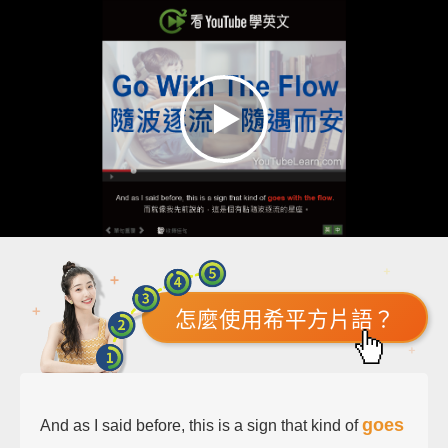
怎麼使用希平方片語？
goes
And as I said before, this is a sign that kind of