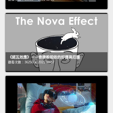
《諾瓦效應》－－骨牌般相依的好運與厄運
觀看次數：36250 • 2021-10-07