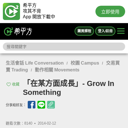
希平方
攻其不背
立即使用
App 開放下載中
購買課程
登入/註冊
生活會話 Life Conversation
校園 Campus
交易買
/
/
賣 Trading
動作相關 Movements
/
「在某方面成長」- Grow In
收藏
Something
分享給好友：
觀看次數：8140 •
2014-02-12