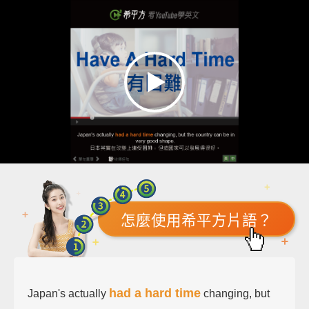
怎麼使用希平方片語？
had a hard time
Japan's actually
changing, but