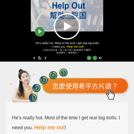
怎麼使用希平方片語？
He's really hot. Most of the time I get real big trolls. I
Help me out
need you.
!