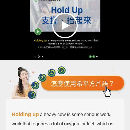
怎麼使用希平方片語？
Holding up
a heavy cow is some serious work,
work that requires a lot of oxygen for fuel, which is