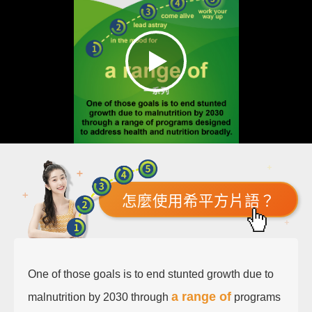
怎麼使用希平方片語？
One of those goals is to end stunted growth due to
a range of
malnutrition by 2030 through
programs