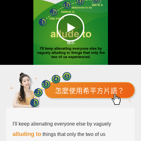
怎麼使用希平方片語？
I'll keep alienating everyone else by vaguely
alluding to
things that only the two of us