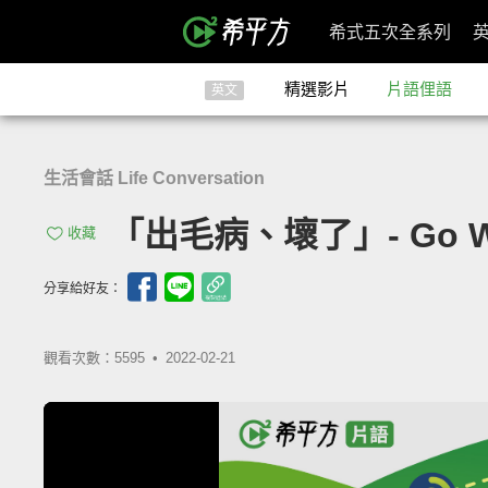
希式五次全系列
精選影片
片語俚語
英文
生活會話 Life Conversation
「出毛病、壞了」- Go W
收藏
分享給好友：
觀看次數：5595 •
2022-02-21