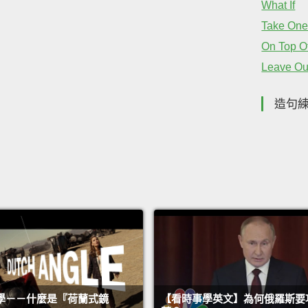
What If
Take One
On Top O
Leave Ou
造句
學－－什麼是『荷蘭式鏡
【看時事學英文】為何俄羅斯要