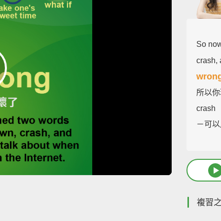
So now
crash,
wron
所以你
cras
－可以
複習