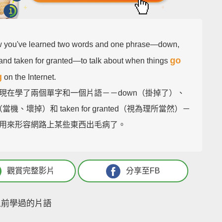
 you've learned two words and one phrase—down,
go
 and taken for granted—to talk about when things
g
on the Internet.
現在學了兩個單字和一個片語－－down（掛掉了）、
h（當機、壞掉）和 taken for granted（視為理所當然）－
用來形容網路上某些東西出毛病了。
觀賞完整影片
分享至FB
之前學過的片語