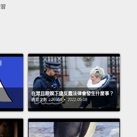
練習
在眾目睽睽下違反蠢法律會發生什麼事？
觀看次數：26564 • 2022-05-18