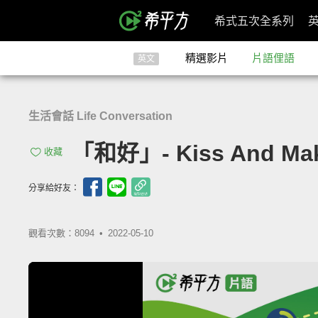
希式五次全系列
精選影片
片語俚語
英文
生活會話 Life Conversation
「和好」- Kiss And Ma
收藏
分享給好友：
觀看次數：8094 •
2022-05-10