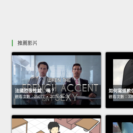
推薦影片
法國腔很性感…嗎？
如何寫道歉
觀看次數：25077 • 2022-06-16
觀看次數：33953