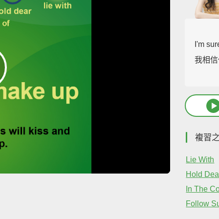
I'm sur
我相信
複習
Lie With
Hold Dea
In The C
Follow Su