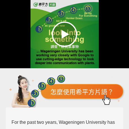
怎麼使用希平方片語？
For the past two years, Wageningen University has