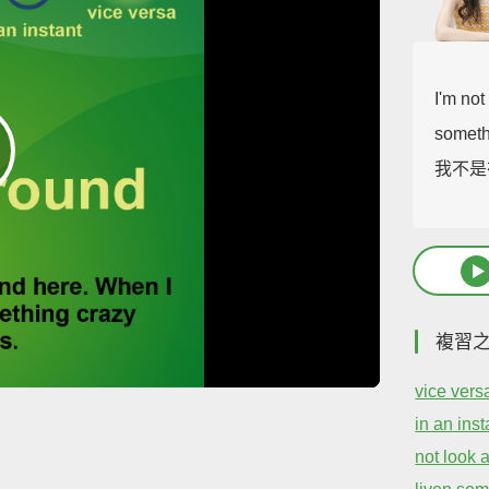
I'm no
someth
我不是
複習
vice vers
in an inst
not look 