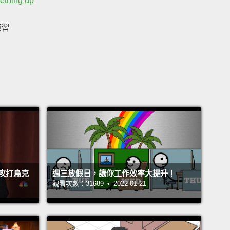
ething up
練習
攻打烏克
週三放假日，讓你工作效率大提升！
觀看次數：31689 • 2022-01-21