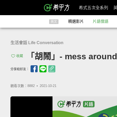
希式五次全系列
精選影片
片語俚語
英文
生活會話 Life Conversation
「胡鬧」- mess aroun
收藏
分享給好友：
觀看次數：8882 •
2021-10-21