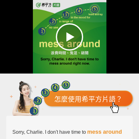
怎麼使用希平方片語？
mess around
Sorry, Charlie. I don't have time to