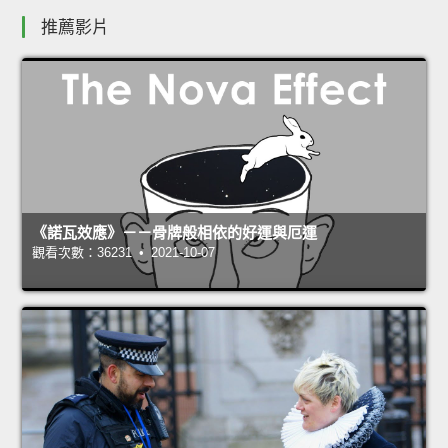
推薦影片
《諾瓦效應》－－骨牌般相依的好運與厄運
觀看次數：36231 • 2021-10-07