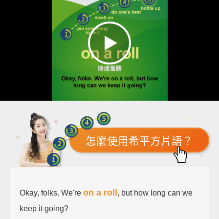
怎麼使用希平方片語？
on a roll
Okay, folks. We're
, but how long can we
keep it going?