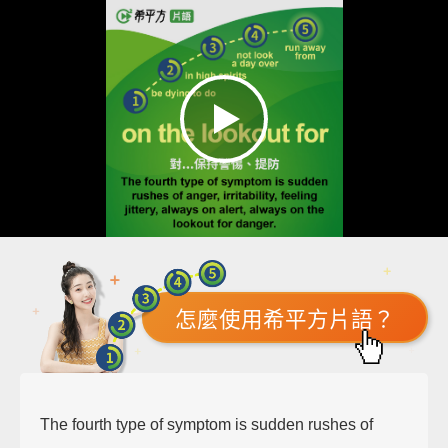
怎麼使用希平方片語？
The fourth type of symptom is sudden rushes of