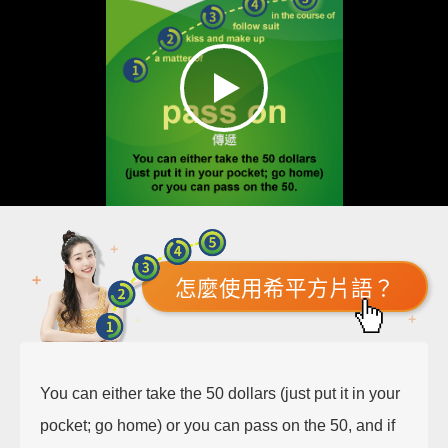
怎麼使用希平方片語？
You can either take the 50 dollars (just put it in your
pocket; go home) or you can pass on the 50, and if