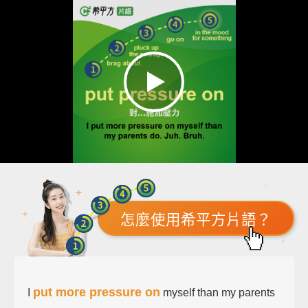
怎麼使用希平方片語？
put more pressure on
I
myself than my parents