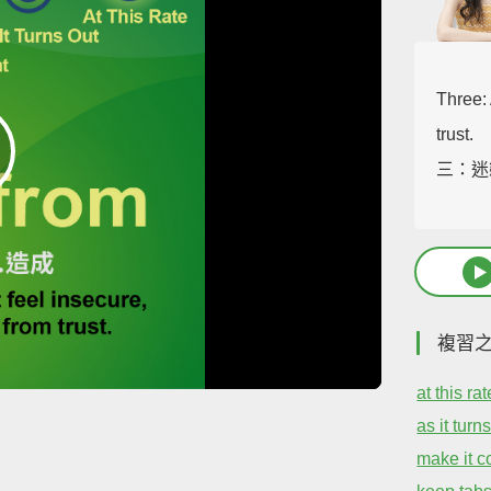
Three: 
trust.
三：迷
複習
at this rat
as it turn
make it c