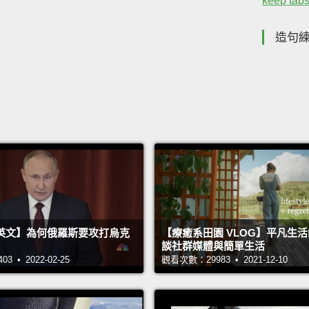
keep tab
造句
英文】為何俄羅斯要攻打烏克
【療癒系田園 VLOG】平凡生
談社群媒體與簡單生活
 • 2022-02-25
觀看次數：29983 • 2021-12-10