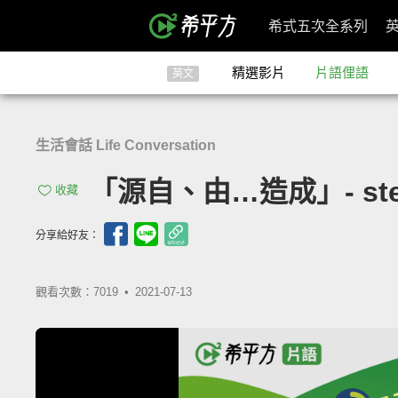
希式五次全系列
精選影片
片語俚語
英文
生活會話 Life Conversation
「源自、由…造成」- stem
收藏
分享給好友：
觀看次數：7019 •
2021-07-13