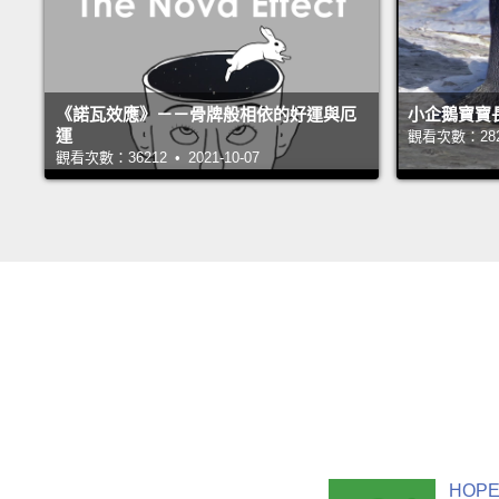
《諾瓦效應》－－骨牌般相依的好運與厄
小企鵝寶寶
運
觀看次數：28224
觀看次數：36212 • 2021-10-07
HOPE