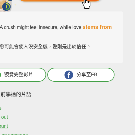
stems from
A crush might feel insecure, while love
戀可能會使人沒安全感，愛則是出於信任。
觀賞完整影片
分享至FB
之前學過的片語
e
s out
ount