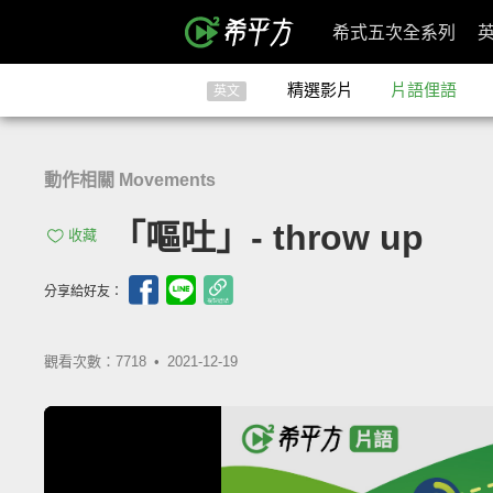
希式五次全系列
精選影片
片語俚語
英文
動作相關 Movements
「嘔吐」- throw up
收藏
分享給好友：
觀看次數：7718 •
2021-12-19