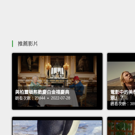
推薦影片
與柏靈頓熊歡慶白金禧慶典
電影中的美
頭』？
觀看次數：23844 • 2022-07-28
觀看次數：38938