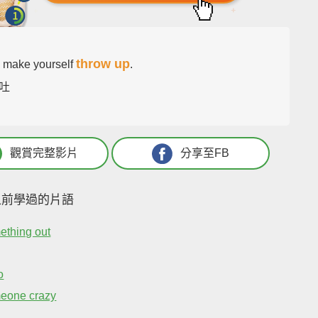
throw up
 make yourself
.
吐
觀賞完整影片
分享至FB
之前學過的片語
ething out
o
meone crazy