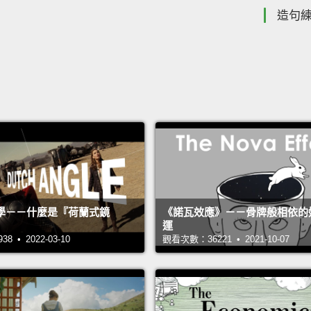
造句
學－－什麼是『荷蘭式鏡
《諾瓦效應》－－骨牌般相依的
運
 • 2022-03-10
觀看次數：36221 • 2021-10-07