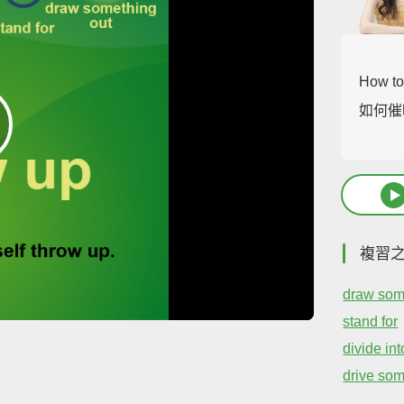
How to
如何催
複習
draw som
stand for
divide int
drive so