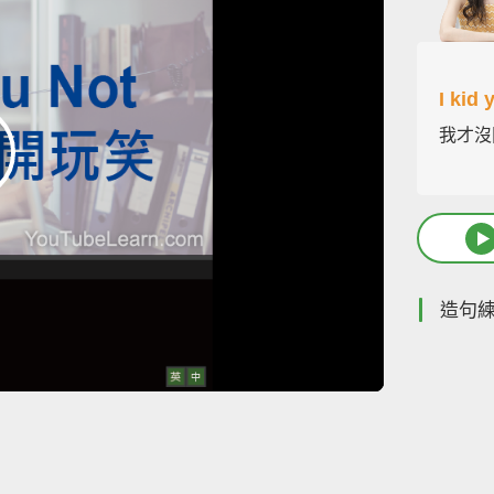
I kid 
我才沒
造句