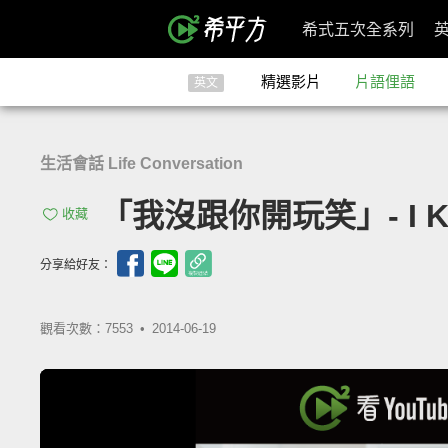
希式五次全系列
精選影片
片語俚語
英文
生活會話 Life Conversation
「我沒跟你開玩笑」- I Kid
收藏
分享給好友：
觀看次數：7553 •
2014-06-19