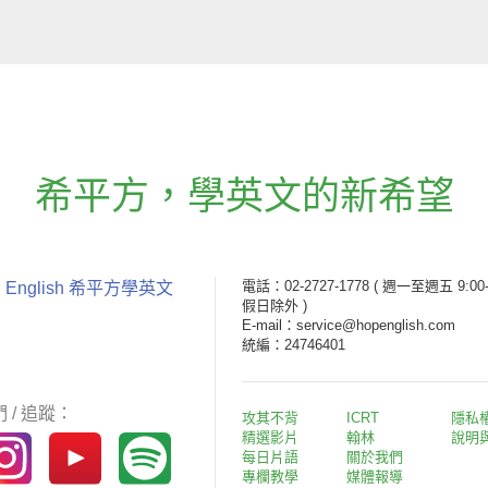
希平方
，
學英文的新希望
電話：02-2727-1778
( 週一至週五 9:00-
 English 希平方學英文
假日除外 )
E-mail：service@hopenglish.com
統編：24746401
 / 追蹤：
攻其不背
ICRT
隱私
精選影片
翰林
說明
每日片語
關於我們
專欄教學
媒體報導