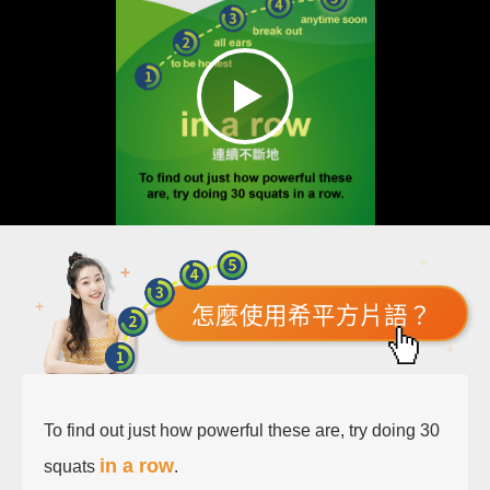
怎麼使用希平方片語？
To find out just how powerful these are, try doing 30
in a row
squats
.