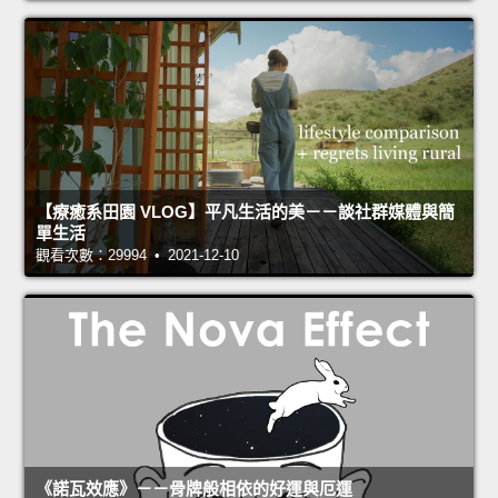
【療癒系田園 VLOG】平凡生活的美－－談社群媒體與簡
單生活
觀看次數：29994 • 2021-12-10
《諾瓦效應》－－骨牌般相依的好運與厄運