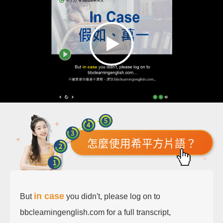
怎麼使用希平方片語？
in case
But
you didn't, please log on to
bbclearningenglish.com for a full transcript,