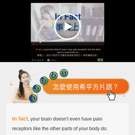
怎麼使用希平方片語？
In fact
, your brain doesn't even have pain
receptors like the other parts of your body do.