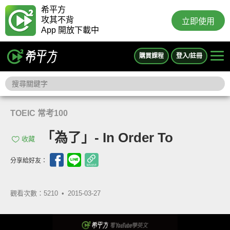
希平方
攻其不背
立即使用
App 開放下載中
購買課程
登入/註冊
TOEIC 常考100
「為了」- In Order To
收藏
分享給好友：
觀看次數：5210 •
2015-03-27