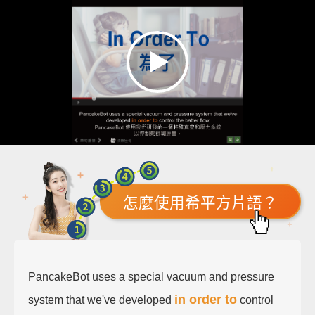
怎麼使用希平方片語？
PancakeBot uses a special vacuum and pressure
in order to
system that we've developed
control