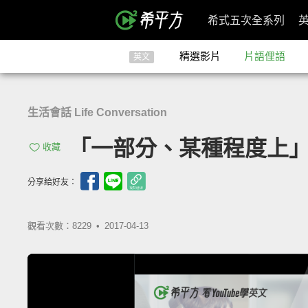
希式五次全系列
精選影片
片語俚語
英文
生活會話 Life Conversation
「一部分、某種程度上」- I
收藏
分享給好友：
觀看次數：8229 •
2017-04-13