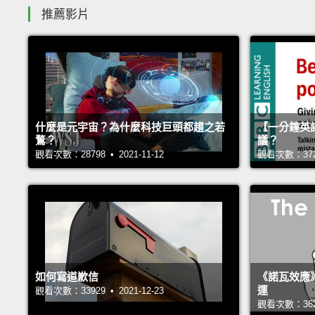
推薦影片
什麼是元宇宙？為什麼科技巨頭都趨之若
【一分鐘英
鶩？
議？
觀看次數：28798 • 2021-11-12
觀看次數：37248
如何寫道歉信
《諾瓦效應
運
觀看次數：33929 • 2021-12-23
觀看次數：36221