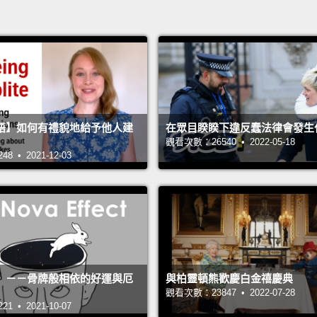
語】如何有禮貌地給予他人建
在眾目睽睽下違反蠢法律會發生
觀看次數：26540 • 2022-05-18
 • 2021-12-03
》－－骨牌般相依的好運與厄
與柏靈頓熊歡慶白金禧慶典
觀看次數：23847 • 2022-07-28
 • 2021-10-07