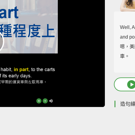
Well, A
and pos
嗯，美
車。
造句