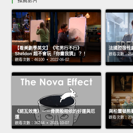
推薦影片
【看美劇學英文】《宅男行不行》
法國腔很性
Sheldon 超不會玩『你畫我猜』？！
觀看次數：25073
觀看次數：46100 • 2022-06-02
《諾瓦效應》－－骨牌般相依的好運與厄
與柏靈頓熊
運
觀看次數：23863
觀看次數：36244 • 2021-10-07