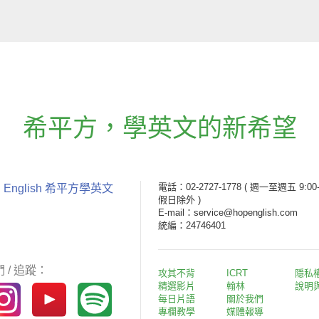
希平方
，
學英文的新希望
電話：02-2727-1778
( 週一至週五 9:00-
 English 希平方學英文
假日除外 )
E-mail：service@hopenglish.com
統編：24746401
 / 追蹤：
攻其不背
ICRT
隱私
精選影片
翰林
說明
每日片語
關於我們
專欄教學
媒體報導