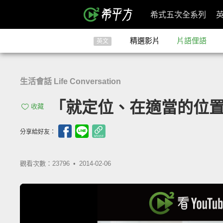
希式五次全系列
精選影片
片語俚語
英文
生活會話 Life Conversation
「就定位、在適當的位置」- 
收藏
分享給好友：
觀看次數：23796 •
2014-02-06