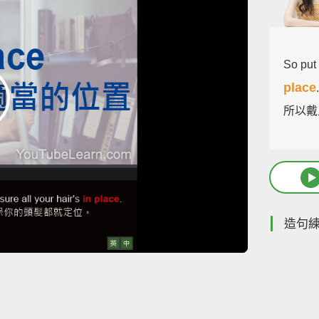
So put 
place
所以戴
造句